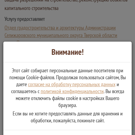
капитального строительства
Услугу предоставляет
Отдел градостроительства и архитектуры Администрации
Селижаровского муниципального округа Тверской области
Получение разрешения на строительство или
Внимание!
реконструкцию объекта капитального строительства
Этот сайт собирает персональные данные посетителя при
помощи Cookie-файлов. Продолжая пользоваться сайтом, Вы
даете
согласие на обработку персональных данных
и
соглашаетесь с
политикой конфиденциальности
. Вы всегда
можете отключить файлы cookie в настройках Вашего
браузера.
Если вы не хотите предоставлять данные для хранения и
обработки, пожалуйста, покиньте сайт.