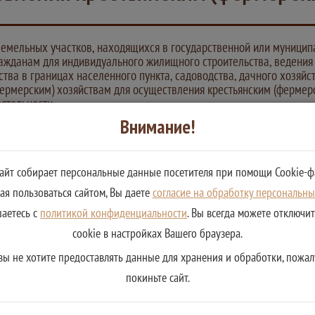
емельных участков, находящихся в государственной или муницип
ражданам для индивидуального жилищного строительства, ведения
ства в границах населенного пункта, садоводства, дачного хозяйс
фермерским) хозяйствам для осуществления крестьянским (фермер
еятельности
Внимание!
оторого подлежат уточнению в соответствии с Федеральным законом 
азанным в подпунктах 1 - 23 статьи 39.16 Земельного кодекса Росси
сайт собирает персональные данные посетителя при помощи Cookie-ф
я пользоваться сайтом, Вы даете
согласие на обработку персональн
шаетесь с
политикой конфиденциальности
. Вы всегда можете отключи
cookie в настройках Вашего браузера.
вы не хотите предоставлять данные для хранения и обработки, пожал
покиньте сайт.