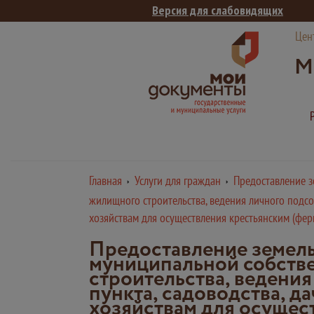
Версия для слабовидящих
Цен
М
Главная
Услуги для граждан
Предоставление з
жилищного строительства, ведения личного подсоб
хозяйствам для осуществления крестьянским (фер
Предоставление земель
муниципальной собстве
строительства, ведения
пункта, садоводства, д
хозяйствам для осущес