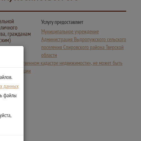
альной
Услугу предоставляет
 личного
Муниципальное учреждение
тва, гражданам
Администрация Выдропужского сельского
ским)
поселения Спировского района Тверской
области
«О государственном кадастре недвижимости», не может быть
йской Федерации
айлов.
ых данных
ть файлы
уйста,