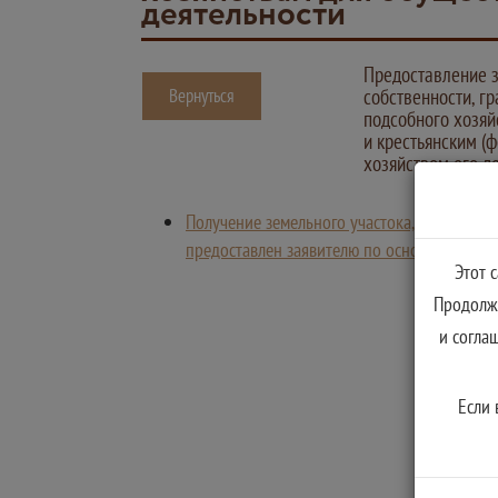
деятельности
Предоставление з
Вернуться
собственности, г
подсобного хозяй
и крестьянским (
хозяйством его д
Получение земельного участока, границы к
предоставлен заявителю по основаниям, ук
Этот 
Продолжа
и согла
Если 