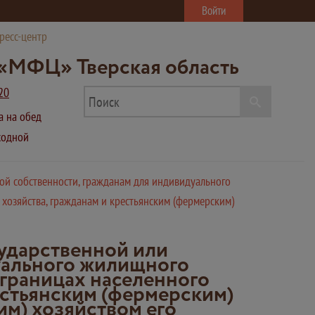
Войти
ресс-центр
«МФЦ» Тверская область
20
ва на обед
ыходной
ой собственности, гражданам для индивидуального
 хозяйства, гражданам и крестьянским (фермерским)
сударственной или
уального жилищного
 границах населенного
рестьянским (фермерским)
м) хозяйством его