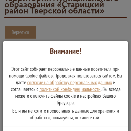
образования «Старицкий
район Тверской области»
Вернуться
Принятие решения о подготовке документации по планировке
Внимание!
территории и её утверждению на основании предложений
физических или юридических лиц в границах территории
Этот сайт собирает персональные данные посетителя при
муниципального образования «Старицкий район Тверской
помощи Cookie-файлов. Продолжая пользоваться сайтом, Вы
области»
даете
согласие на обработку персональных данных
и
Услугу предоставляет
соглашаетесь с
политикой конфиденциальности
. Вы всегда
можете отключить файлы cookie в настройках Вашего
Администрация Старицкого муниципального округа Тверской
браузера.
области
Если вы не хотите предоставлять данные для хранения и
Выдача (направление) заявителю результата
обработки, пожалуйста, покиньте сайт.
предоставления муниципальной услуги