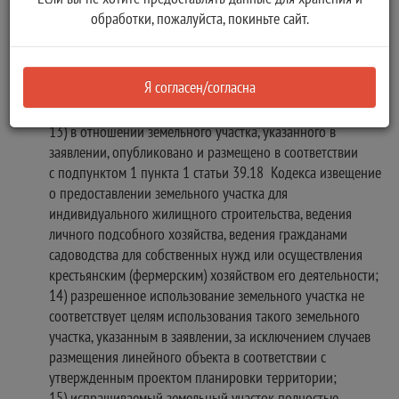
заключения договора его аренды при условии, что такой
обработки, пожалуйста, покиньте сайт.
земельный участок образован в соответствии
с подпунктом 4 пункта 4 статьи 39.11 Кодекса и
Учреждением не принято решение об отказе в
Я согласен/согласна
проведении этого аукциона по основаниям,
предусмотренным пунктом 8 статьи 39.11 Кодекса;
13) в отношении земельного участка, указанного в
заявлении, опубликовано и размещено в соответствии
с подпунктом 1 пункта 1 статьи 39.18 Кодекса извещение
о предоставлении земельного участка для
индивидуального жилищного строительства, ведения
личного подсобного хозяйства, ведения гражданами
садоводства для собственных нужд или осуществления
крестьянским (фермерским) хозяйством его деятельности;
14) разрешенное использование земельного участка не
соответствует целям использования такого земельного
участка, указанным в заявлении, за исключением случаев
размещения линейного объекта в соответствии с
утвержденным проектом планировки территории;
15) испрашиваемый земельный участок полностью