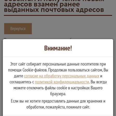
адресов взамен ранее
выданных почтовых адресов
Вернуться
Присвоение почтовых адресов новым объектам, подтверждение
Внимание!
почтовых адресов существующим объектам и получение новых
адресов существующим объектам и получение новых адресов
взамен ранее выданных почтовых адресов
Этот сайт собирает персональные данные посетителя при
помощи Cookie-файлов. Продолжая пользоваться сайтом, Вы
Услугу предоставляет
даете
согласие на обработку персональных данных
и
Администрация Кафтинского сельского поселения
соглашаетесь с
политикой конфиденциальности
. Вы всегда
Присвоение почтовых адресов новым объектам,
можете отключить файлы cookie в настройках Вашего
подтверждение почтовых адресов существующим
браузера.
объектам и получение новых адресов существующим
Если вы не хотите предоставлять данные для хранения и
объектам и получение новых адресов взамен ранее
обработки, пожалуйста, покиньте сайт.
выданных почтовых адресов