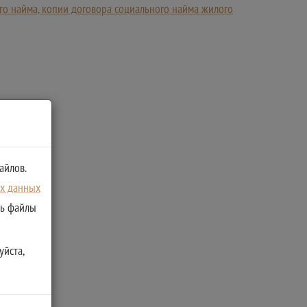
го найма, копии договора социального найма жилого
айлов.
ых данных
ть файлы
уйста,