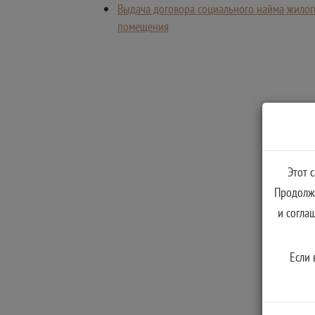
Выдача договора социального найма жилог
помещения
Этот 
Продолжа
и согла
Если 