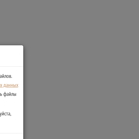
айлов.
ых данных
ть файлы
уйста,