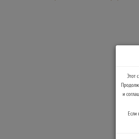
Этот 
Продолжа
и согла
Если 