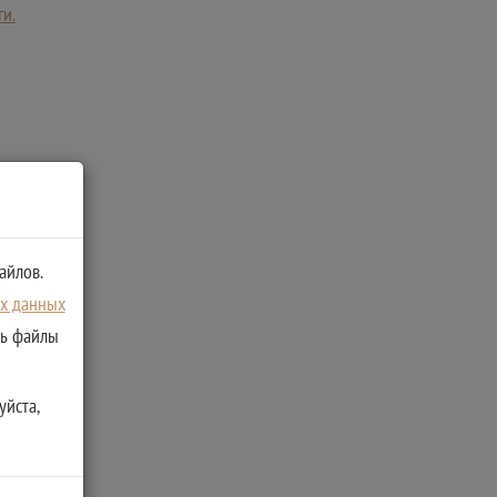
ги.
айлов.
ых данных
ть файлы
уйста,