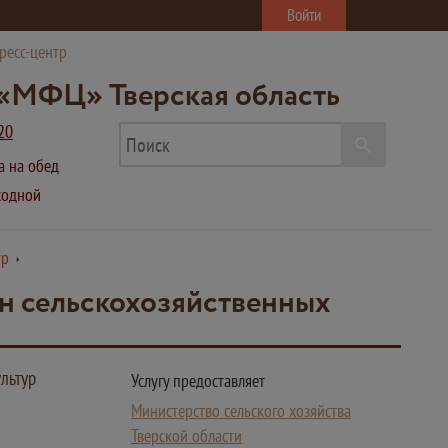
Войти
ресс-центр
«МФЦ» Тверская область
20
ва на обед
ыходной
ур
ян сельскохозяйственных
льтур
Услугу предоставляет
Министерство сельского хозяйства
Тверской области