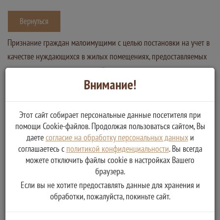
Вернуться
Признание граждан малоимущими с целью постановки на учет в
качестве нуждающихся в жилых помещениях, предоставляемых
по договорам социального найма
Внимание!
Услугу предоставляет
Администрация сельского поселения Киверичи Рамешковского
района
Этот сайт собирает персональные данные посетителя при
помощи Cookie-файлов. Продолжая пользоваться сайтом, Вы
Признание граждан малоимущими с целью постановки на
даете
согласие на обработку персональных данных
и
учет в качестве нуждающихся в жилых помещениях,
соглашаетесь с
политикой конфиденциальности
. Вы всегда
предоставляемых по договорам социального найма
можете отключить файлы cookie в настройках Вашего
браузера.
Если вы не хотите предоставлять данные для хранения и
обработки, пожалуйста, покиньте сайт.