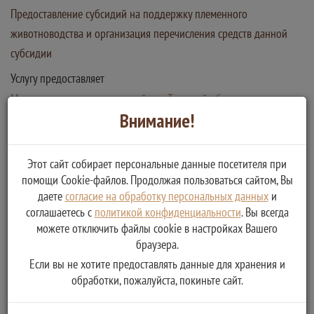
Предоставление субсидий на поддержку племенного
животноводства и организация перечисления средств данной
субсидии
Услугу предоставляет
Министерство сельского хозяйства Тверской области
организация перечисления средств субсидии на
Внимание!
поддержку племенного животноводства
Этот сайт собирает персональные данные посетителя при
помощи Cookie-файлов. Продолжая пользоваться сайтом, Вы
даете
согласие на обработку персональных данных
и
соглашаетесь с
политикой конфиденциальности
. Вы всегда
можете отключить файлы cookie в настройках Вашего
браузера.
Если вы не хотите предоставлять данные для хранения и
обработки, пожалуйста, покиньте сайт.