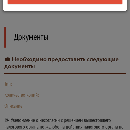
✅ Результат предоставления государственной услуги поступает
через личный кабинет налогоплательщика
Документы
💼 Необходимо предоставить следующие
документы
Тип:
Количество копий:
Описание:
📝 Уведомление о несогласии с решением вышестоящего
налогового органа по жалобе на действия налогового органа по