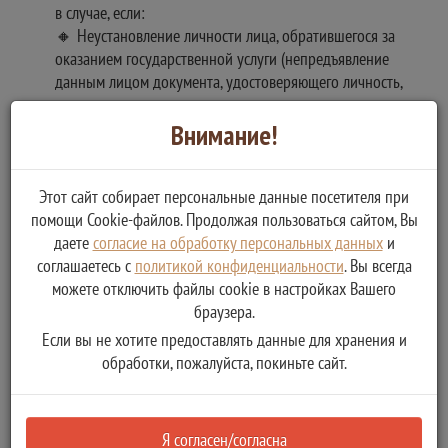
в случае, если:
🔸 Неустановление личности лица, обратившегося за
оказанием государственной услуги (непредъявление
данным лицом документа, удостоверяющего личность,
отказ данного лица предъявить документ,
удостоверяющий его личность, предъявление документа,
Внимание!
удостоверяющего личность, с истекшим сроком действия);
🔸 Неподтверждение полномочий представителя
Этот сайт собирает персональные данные посетителя при
гражданина.
помощи Cookie-файлов. Продолжая пользоваться сайтом, Вы
✅ Решение об отказе в предоставлении государственной
даете
согласие на обработку персональных данных
и
услуги принимается в случае, если:
соглашаетесь с
политикой конфиденциальности
. Вы всегда
🔸 Состав, форма или содержание поданных документов
можете отключить файлы cookie в настройках Вашего
не соответствуют требованиям.
браузера.
Если вы не хотите предоставлять данные для хранения и
Результат оказания услуги
обработки, пожалуйста, покиньте сайт.
💡 Конечным результатом предоставления государственной
услуги является
Я согласен/согласна