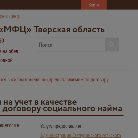
Войти
ресс-центр
«МФЦ» Тверская область
20
ва на обед
ыходной
гося в жилом помещении,предоставляемом по договору
а учет в качестве
договору социального найма
ющегося в
Услугу предоставляет
Администрация Степуринского сельского