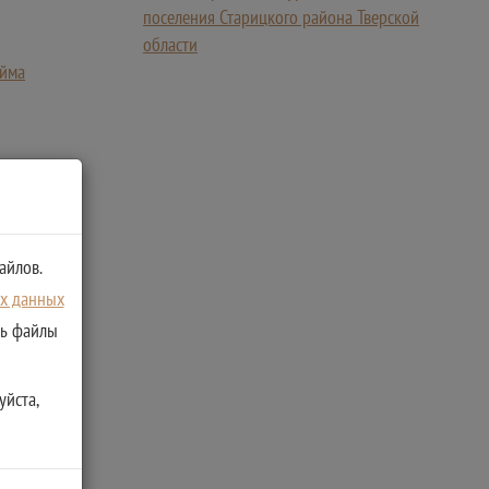
поселения Старицкого района Тверской
области
айма
айлов.
ых данных
ть файлы
уйста,