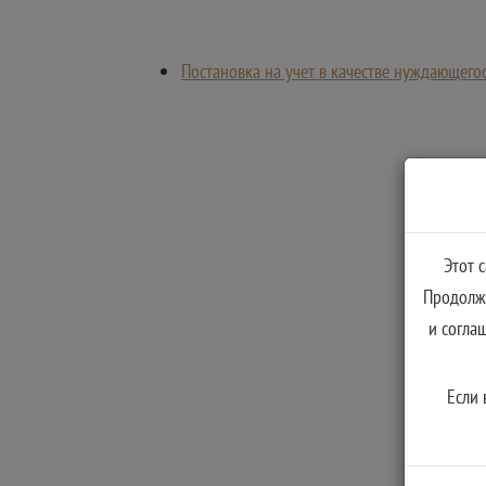
Постановка на учет в качестве нуждающег
Этот 
Продолжа
и согла
Если 