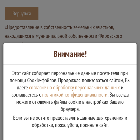
Вернуться
«Предоставление в собственность земельных участков,
находящихся в муниципальной собственности Фировского
района, без проведения торгов»
Внимание!
Услугу предоставляет
Администрация Фировского района Тверской области
принятие Администрацией решения о предоставлении
Этот сайт собирает персональные данные посетителя при
помощи Cookie-файлов. Продолжая пользоваться сайтом, Вы
земельного участка в собственность бесплатно
даете
согласие на обработку персональных данных
и
заключение договора купли-продажи земельного участка
соглашаетесь с
политикой конфиденциальности
. Вы всегда
можете отключить файлы cookie в настройках Вашего
браузера.
Если вы не хотите предоставлять данные для хранения и
обработки, пожалуйста, покиньте сайт.