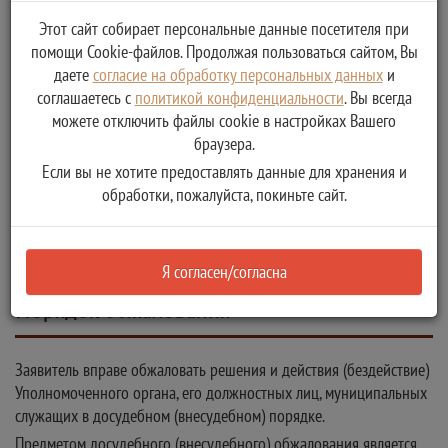
Организация отдыха детей в каникулярное время
Этот сайт собирает персональные данные посетителя при
помощи Cookie-файлов. Продолжая пользоваться сайтом, Вы
Реестровый номер услуги:
даете
согласие на обработку персональных данных
и
6940100010000080606
соглашаетесь с
политикой конфиденциальности
. Вы всегда
Дата размещения сведений в Региональном реестре
можете отключить файлы cookie в настройках Вашего
браузера.
государственных услуг:
18 марта 2014
Если вы не хотите предоставлять данные для хранения и
обработки, пожалуйста, покиньте сайт.
Дата последнего обновления сведений в Региональном реестре
государственных услуг:
08 мая 2020
Я согласен/согласна
Порядок обжалования
Заявитель вправе обжаловать решения и действия (бездействие)
Уполномоченного органа, его должностных лиц, муниципальных
служащих в досудебном (внесудебном) порядке.
Предметом досудебного (внесудебного) обжалования является