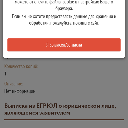
можете отключить файлы cookie в настройках Вашего
браузера.
Документ, удостоверяющий личность
Если вы не хотите предоставлять данные для хранения и
обработки, пожалуйста, покиньте сайт.
Тип:
Копия
Я согласен/согласна
Способ получения документа:
Бумажный
Количество копий:
1
Описание:
Нет информации
Выписка из ЕГРЮЛ о юридическом лице,
являющемся заявителем