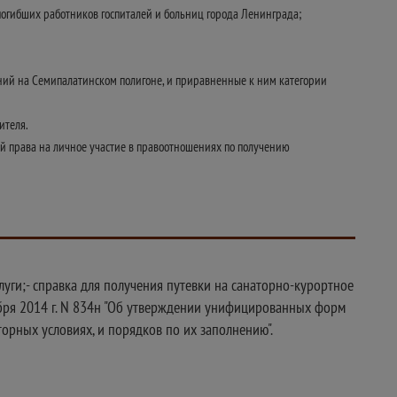
погибших работников госпиталей и больниц города Ленинграда;
ний на Семипалатинском полигоне, и приравненные к ним категории
ителя.
ей права на личное участие в правоотношениях по получению
уги;- справка для получения путевки на санаторно-курортное
бря 2014 г. N 834н "Об утверждении унифицированных форм
рных условиях, и порядков по их заполнению".