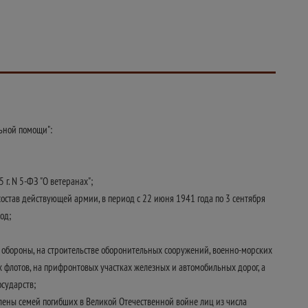
льной помощи":
 г. N 5-ФЗ "О ветеранах";
остав действующей армии, в период с 22 июня 1941 года по 3 сентября
од;
 обороны, на строительстве оборонительных сооружений, военно-морских
 флотов, на прифронтовых участках железных и автомобильных дорог, а
сударств;
лены семей погибших в Великой Отечественной войне лиц из числа