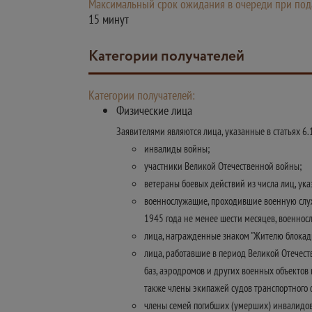
Максимальный срок ожидания в очереди при пода
15 минут
Категории получателей
Категории получателей:
Физические лица
Заявителями являются лица, указанные в статьях 6.
инвалиды войны;
участники Великой Отечественной войны;
ветераны боевых действий из числа лиц, указ
военнослужащие, проходившие военную служб
1945 года не менее шести месяцев, военно
лица, награжденные знаком "Жителю блокад
лица, работавшие в период Великой Отечес
баз, аэродромов и других военных объектов
также члены экипажей судов транспортного 
члены семей погибших (умерших) инвалидов 