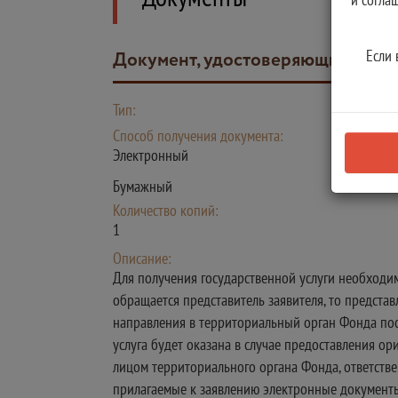
Если 
Документ, удостоверяющий личн
Тип:
Способ получения документа:
Электронный
Бумажный
Количество копий:
1
Описание:
Для получения государственной услуги необходим
обращается представитель заявителя, то представ
направления в территориальный орган Фонда пос
услуга будет оказана в случае предоставления о
лицом территориального органа Фонда, ответств
прилагаемые к заявлению электронные документы