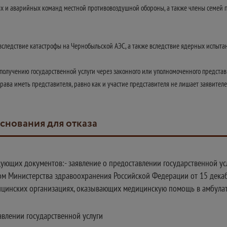
ых и аварийных команд местной противовоздушной обороны, а также члены семей 
следствие катастрофы на Чернобыльской АЭС, а также вследствие ядерных испыта
 получению государственной услуги через законного или уполномоченного представ
права иметь представителя, равно как и участие представителя не лишает заявител
основания для отказа
ющих документов:- заявление о предоставлении государственной усл
ом Министерства здравоохранения Российской Федерации от 15 дека
цинских организациях, оказывающих медицинскую помощь в амбулато
влении государственной услуги