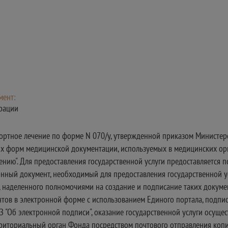
мент:
рации
рортное лечение по форме N 070/у, утвержденной приказом Министер
ых форм медицинской документации, используемых в медицинских о
ению". Для предоставления государственной услуги предоставляется п
нный документ, необходимый для предоставления государственной ус
наделенного полномочиями на создание и подписание таких докумен
тов в электронной форме с использованием Единого портала, подпис
З "Об электронной подписи", оказание государственной услуги осуще
ерриториальный орган Фонда посредством почтового отправления коп