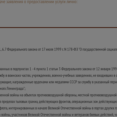
че заявления о предоставлении услуги лично:
1, 6.7 Федерального закона от 17 июля 1999 г. N 178-ФЗ "О государственной социа
анных в подпунктах 1 - 4 пункта 1 статьи 3 Федерального закона от 12 января 1995
у в воинских частях, учреждениях, военно-учебных заведениях, не входивших в с
служащие, награжденные орденами или медалями СССР за службу в указанный пери
ного Ленинграда";
твенной войны на объектах противовоздушной обороны, местной противовоздушной
 в пределах тыловых границ действующих фронтов, операционных зон действующих
флота, интернированных в начале Великой Отечественной войны в портах других го
войны, участников Великой Отечественной войны и ветеранов боевых действий, ч