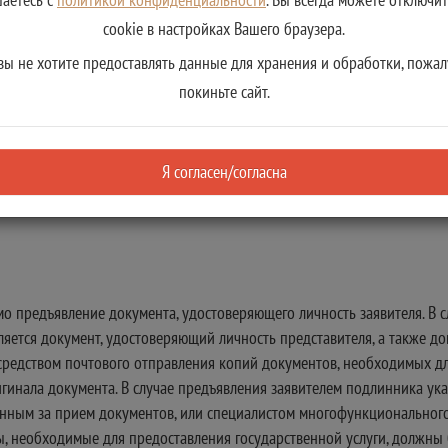
cookie в настройках Вашего браузера.
вы не хотите предоставлять данные для хранения и обработки, пожал
ость
покиньте сайт.
Я согласен/согласна
о предъявление документа, удостоверяющего личность заявителя. В сл
ляется документ, удостоверяющий личность представителя, а также д
редством почтового отправления копий документов, необходимых для
ригинала документа. В случае предъявления заявителем подлинника у
енным за прием документов, или специалистом многофункционального
, необходимые для предоставления государственной услуги, должны