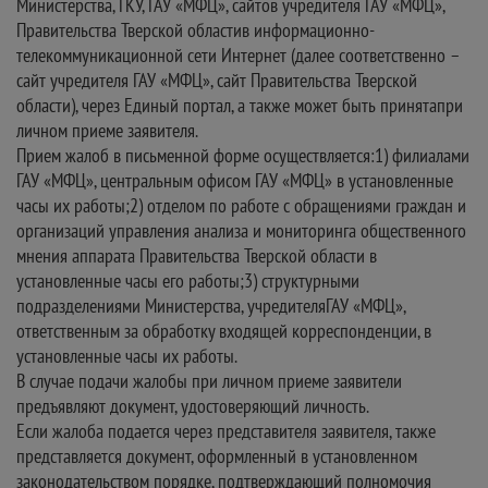
Министерства, ГКУ, ГАУ «МФЦ», сайтов учредителя ГАУ «МФЦ»,
Правительства Тверской областив информационно-
телекоммуникационной сети Интернет (далее соответственно –
сайт учредителя ГАУ «МФЦ», сайт Правительства Тверской
области), через Единый портал, а также может быть принятапри
личном приеме заявителя.
Прием жалоб в письменной форме осуществляется:1) филиалами
ГАУ «МФЦ», центральным офисом ГАУ «МФЦ» в установленные
часы их работы;2) отделом по работе с обращениями граждан и
организаций управления анализа и мониторинга общественного
мнения аппарата Правительства Тверской области в
установленные часы его работы;3) структурными
подразделениями Министерства, учредителяГАУ «МФЦ»,
ответственным за обработку входящей корреспонденции, в
установленные часы их работы.
В случае подачи жалобы при личном приеме заявители
предъявляют документ, удостоверяющий личность.
Если жалоба подается через представителя заявителя, также
представляется документ, оформленный в установленном
законодательством порядке, подтверждающий полномочия