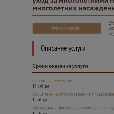
уход за многолетними 
многолетних насажден
От
Вернуться в раздел
ин
бю
Описание услуги
Сроки оказания услуги
Срок выполнения услуги:
16 раб. дн
Срок, в течение которого заявление о предостав
1 раб. дн
Максимальный срок ожидания в очереди при пода
1 раб. дн