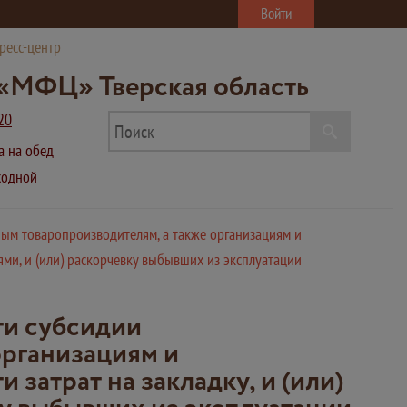
Войти
ресс-центр
«МФЦ» Тверская область
20
ва на обед
ыходной
ным товаропроизводителям, а также организациям и
ми, и (или) раскорчевку выбывших из эксплуатации
ти субсидии
организациям и
затрат на закладку, и (или)