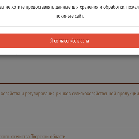
вы не хотите предоставлять данные для хранения и обработки, пожал
ьном реестре государственных услуг:
покиньте сайт.
Я согласен/согласна
вие) или решения Министерства, а также его должностных лиц, госуд
 хозяйства и регулирования рынков сельскохозяйственной продукции
кого хозяйства Тверской области