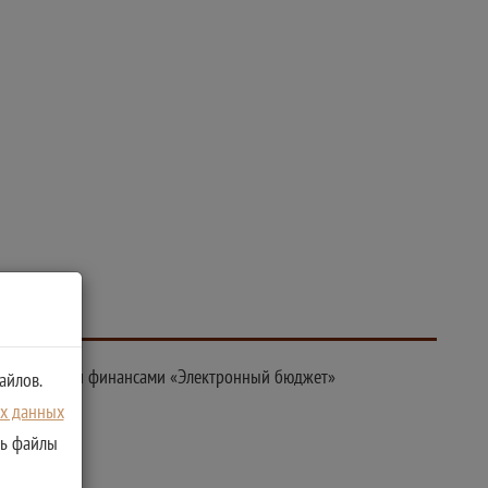
бщественными финансами «Электронный бюджет»
айлов.
ых данных
ть файлы