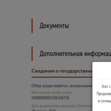
Документы
Дополнительная информа
Сведения о государственной усл
Отбор осуществляется с использованием госуда
Этот 
Реестровый номер услуги:
Продолжа
6900000000208168238
и согла
Дата размещения сведений в Региональном реестр