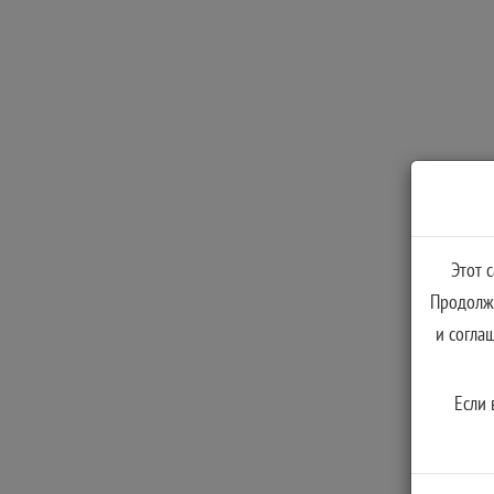
Этот 
Продолжа
и согла
Если 