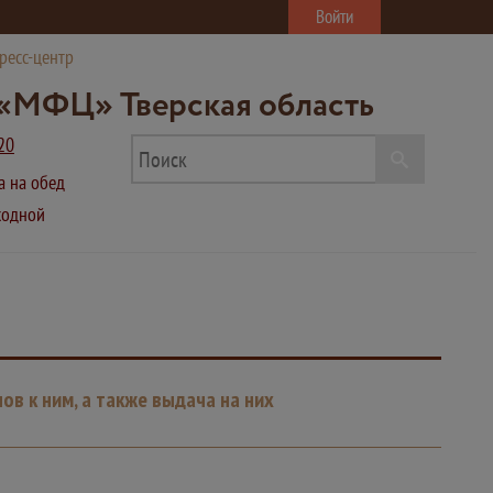
Войти
ресс-центр
«МФЦ» Тверская область
20
ва на обед
ыходной
в к ним, а также выдача на них