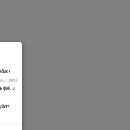
айлов.
ых данных
ть файлы
уйста,