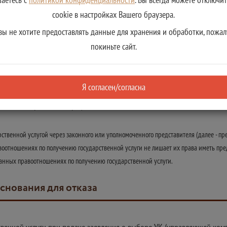
ардии Российской Федерации, органах принудительного исполнения Российской Фе
тивших такие правоотношения в соответствии со статьей 29 настоящего Федераль
cookie в настройках Вашего браузера.
озяйств;
вы не хотите предоставлять данные для хранения и обработки, пожал
едерации в случае уплаты страховых взносов в соответствии со статьей 29 наст
покиньте сайт.
на профессиональный доход" в случае уплаты страховых взносов в соответствии с
оренных малочисленных народов Севера, Сибири и Дальнего Востока Российской 
Я согласен/согласна
 обязательному пенсионному страхованию возникают в соответствии с настоящим 
ственной услугой через законного или уполномоченного представителя (далее - пре
воотношениях по получению государственной услуги не лишает их права иметь пред
занных правоотношениях по получению государственной услуги.
основания для отказа