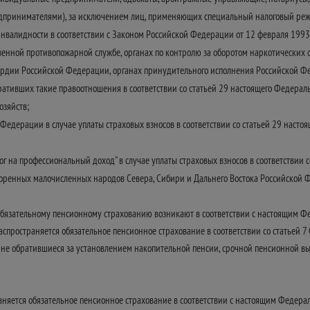
принимателями), за исключением лиц, применяющих специальный налоговый режим
 инвалидности в соответствии с Законом Российской Федерации от 12 февраля 199
твенной противопожарной службе, органах по контролю за оборотом наркотических 
ардии Российской Федерации, органах принудительного исполнения Российской Фе
тивших такие правоотношения в соответствии со статьей 29 настоящего Федераль
озяйств;
едерации в случае уплаты страховых взносов в соответствии со статьей 29 наст
на профессиональный доход" в случае уплаты страховых взносов в соответствии с
оренных малочисленных народов Севера, Сибири и Дальнего Востока Российской 
 обязательному пенсионному страхованию возникают в соответствии с настоящим 
аспространяется обязательное пенсионное страхование в соответствии со статьей 7
 не обратившиеся за установлением накопительной пенсии, срочной пенсионной в
раняется обязательное пенсионное страхование в соответствии с настоящим Феде