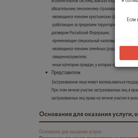
исполнительной системы, войсках национальной гв
обязательному пенсионному страхованию или прекра
-являющиеся членами крестьянских (фермерских) х
Если 
-работающие за пределами территории Российской Ф
договором Российской Федерации;
-применяющие специальный налоговый режим "Налог 
-являющиеся членами семейных (родовых) общин к
-священнослужители;
-иные категории граждан, у которых отношения по
Представители
Застрахованное лицо может воспользоваться государ
При этом личное участие застрахованных лиц в пра
застрахованных лиц права на личное участие в ука
Основания для оказания услуги, 
Основание для оказания услуги: