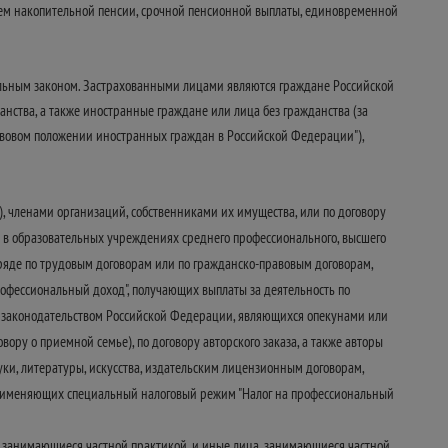
нием накопительной пенсии, срочной пенсионной выплаты, единовременной
ральным законом. Застрахованными лицами являются граждане Российской
ства, а также иностранные граждане или лица без гражданства (за
вовом положении иностранных граждан в Российской Федерации"),
, членами организаций, собственниками их имущества, или по договору
я в образовательных учреждениях среднего профессионального, высшего
ряде по трудовым договорам или по гражданско-правовым договорам,
рофессиональный доход", получающих выплаты за деятельность по
 с законодательством Российской Федерации, являющихся опекунами или
ору о приемной семье), по договору авторского заказа, а также авторы
и, литературы, искусства, издательским лицензионным договорам,
 применяющих специальный налоговый режим "Налог на профессиональный
 занимающиеся частной практикой, и иные лица, занимающиеся частной