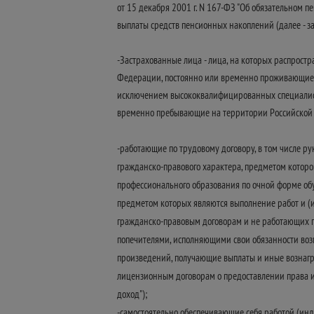
от 15 декабря 2001 г. N 167-ФЗ "Об обязательном 
выплаты средств пенсионных накоплений (далее - з
-Застрахованные лица - лица, на которых распрост
Федерации, постоянно или временно проживающие н
исключением высококвалифицированных специалисто
временно пребывающие на территории Российской
-работающие по трудовому договору, в том числе р
гражданско-правового характера, предметом которо
профессионального образования по очной форме об
предметом которых являются выполнение работ и (и
гражданско-правовым договорам и не работающих по
попечителями, исполняющими свои обязанности возме
произведений, получающие выплаты и иные вознагр
лицензионным договорам о предоставлении права и
доход");
-самостоятельно обеспечивающие себя работой (ин