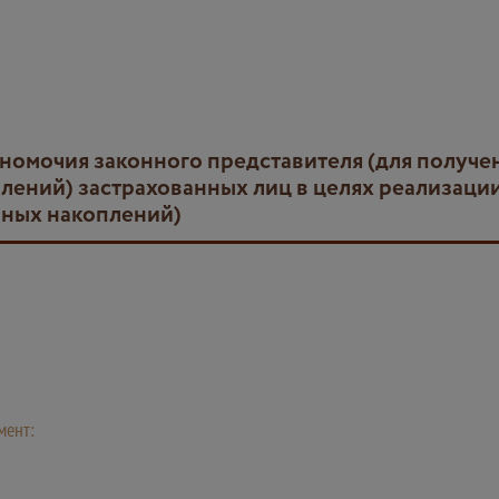
лений) застрахованных лиц в целях реализаци
нных накоплений)
мент: