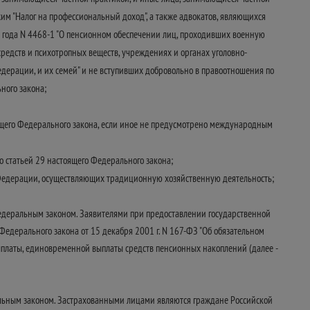
 "Налог на профессиональный доход", а также адвокатов, являющихся
3 года N 4468-1 "О пенсионном обеспечении лиц, проходивших военную
средств и психотропных веществ, учреждениях и органах уголовно-
дерации, и их семей" и не вступивших добровольно в правоотношения по
ного закона;
оящего Федерального закона, если иное не предусмотрено международным
о статьей 29 настоящего Федерального закона;
Федерации, осуществляющих традиционную хозяйственную деятельность;
Федеральным законом. Заявителями при предоставлении государственной
 Федерального закона от 15 декабря 2001 г. N 167-ФЗ "Об обязательном
ыплаты, единовременной выплаты средств пенсионных накоплений (далее -
ральным законом. Застрахованными лицами являются граждане Российской