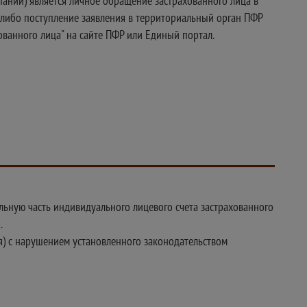
ании) является личное обращение застрахованного лица в
 либо поступление заявления в территориальный орган ПФР
ованного лица" на сайте ПФР или Единый портал.
льную часть индивидуального лицевого счета застрахованного
.
я) с нарушением установленного законодательством