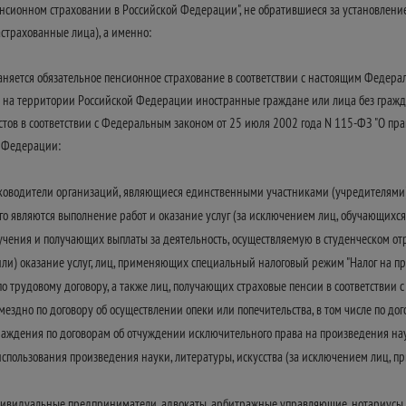
пенсионном страховании в Российской Федерации", не обратившиеся за установле
астрахованные лица), а именно:
раняется обязательное пенсионное страхование в соответствии с настоящим Феде
а территории Российской Федерации иностранные граждане или лица без граждан
в в соответствии с Федеральным законом от 25 июля 2002 года N 115-ФЗ "О пра
 Федерации:
уководители организаций, являющиеся единственными участниками (учредителями)
го являются выполнение работ и оказание услуг (за исключением лиц, обучающихс
учения и получающих выплаты за деятельность, осуществляемую в студенческом от
ли) оказание услуг, лиц, применяющих специальный налоговый режим "Налог на п
 трудовому договору, а также лиц, получающих страховые пенсии в соответствии
здно по договору об осуществлении опеки или попечительства, в том числе по догов
аждения по договорам об отчуждении исключительного права на произведения наук
спользования произведения науки, литературы, искусства (за исключением лиц,
дивидуальные предприниматели, адвокаты, арбитражные управляющие, нотариусы,