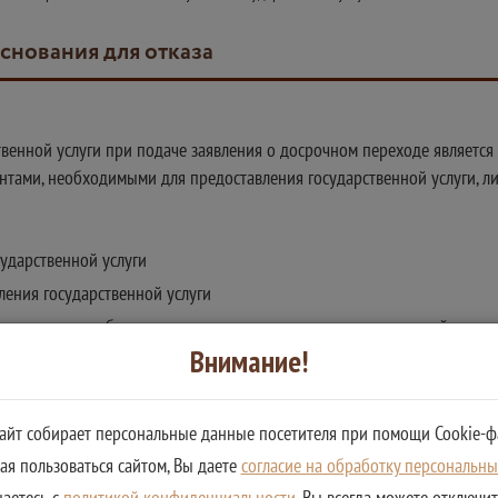
основания для отказа
твенной услуги при подаче заявления о досрочном переходе являетс
нтами, необходимыми для предоставления государственной услуги, л
сударственной услуги
ления государственной услуги
документов, необходимых для предоставления государственной услуги
Внимание!
сайт собирает персональные данные посетителя при помощи Cookie-ф
ги в зависимости от поданного заявления (уведомления) является:
я пользоваться сайтом, Вы даете
согласие на обработку персональн
осрочном переходе - принятие решения об удовлетворении заявления 
шаетесь с
политикой конфиденциальности
. Вы всегда можете отключи