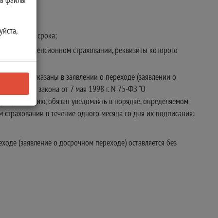
уйста,
 Федерации срока;
зательном пенсионном страховании, реквизиты которого
которого указаны в заявлении о переходе (заявлении о
ерального закона от 7 мая 1998 г. N 75-ФЗ "О
у страхованию, обязан уведомлять в порядке, определяемом
страховании в течение одного месяца со дня их подписания;
ходе (заявление о досрочном переходе) оставляется без