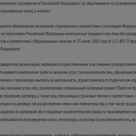
пенсионном страховании в Российской Федерации", не обратившиеся за установле
астрахованные лица), а именно:
раняется обязательное пенсионное страхование в соответствии с настоящим Феде
а территории Российской Федерации иностранные граждане или лица без граждан
в в соответствии с Федеральным законом от 25 июля 2002 года N 115-ФЗ "О пра
 Федерации:
уководители организаций, являющиеся единственными участниками (учредителями)
го являются выполнение работ и оказание услуг (за исключением лиц, обучающихс
учения и получающих выплаты за деятельность, осуществляемую в студенческом от
ли) оказание услуг, лиц, применяющих специальный налоговый режим "Налог на п
 трудовому договору, а также лиц, получающих страховые пенсии в соответствии
здно по договору об осуществлении опеки или попечительства, в том числе по догов
аждения по договорам об отчуждении исключительного права на произведения наук
спользования произведения науки, литературы, искусства (за исключением лиц,
дивидуальные предприниматели, адвокаты, арбитражные управляющие, нотариусы,