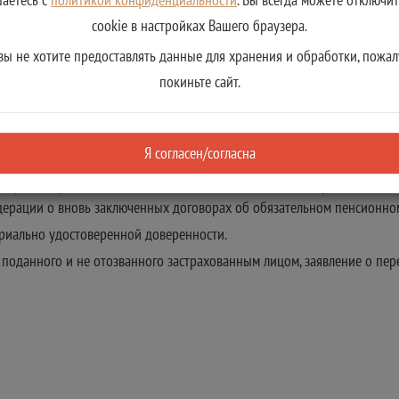
ии заявления.
cookie в настройках Вашего браузера.
рения в случае:
вы не хотите предоставлять данные для хранения и обработки, пожал
мления) с нарушением установленного законодательством Российской
покиньте сайт.
едерации уведомления фонда о вновь заключенном договоре об обя
срочном переходе) или в уведомлении о замене;
енном договоре об обязательном пенсионном страховании, реквизиты 
Я согласен/согласна
 с нарушением порядка, установленного подпунктом 1 статьи 36.2 Фед
о: фонд, осуществляющий деятельность по обязательному пенсионном
ерации о вновь заключенных договорах об обязательном пенсионном 
риально удостоверенной доверенности.
 поданного и не отозванного застрахованным лицом, заявление о пере