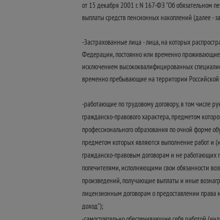
от 15 декабря 2001 г. N 167-ФЗ "Об обязательном 
выплаты средств пенсионных накоплений (далее - з
-Застрахованные лица - лица, на которых распрост
Федерации, постоянно или временно проживающие н
исключением высококвалифицированных специалисто
временно пребывающие на территории Российской
-работающие по трудовому договору, в том числе р
гражданско-правового характера, предметом которо
профессионального образования по очной форме об
предметом которых являются выполнение работ и (и
гражданско-правовым договорам и не работающих по
попечителями, исполняющими свои обязанности возме
произведений, получающие выплаты и иные вознагр
лицензионным договорам о предоставлении права и
доход");
-самостоятельно обеспечивающие себя работой (ин