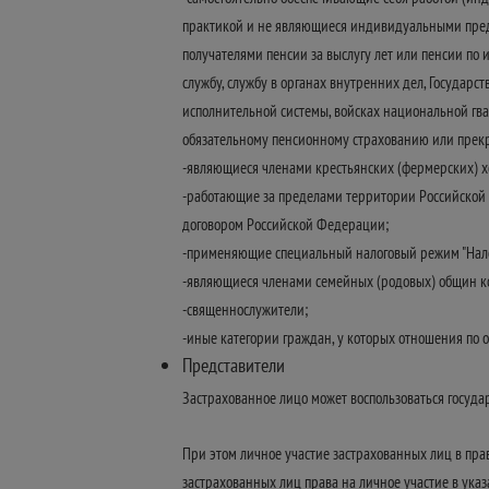
практикой и не являющиеся индивидуальными пред
получателями пенсии за выслугу лет или пенсии по
службу, службу в органах внутренних дел, Государс
исполнительной системы, войсках национальной гв
обязательному пенсионному страхованию или прекра
-являющиеся членами крестьянских (фермерских) х
-работающие за пределами территории Российской Ф
договором Российской Федерации;
-применяющие специальный налоговый режим "Налог 
-являющиеся членами семейных (родовых) общин к
-священнослужители;
-иные категории граждан, у которых отношения по
Представители
Застрахованное лицо может воспользоваться государ
При этом личное участие застрахованных лиц в пра
застрахованных лиц права на личное участие в ука