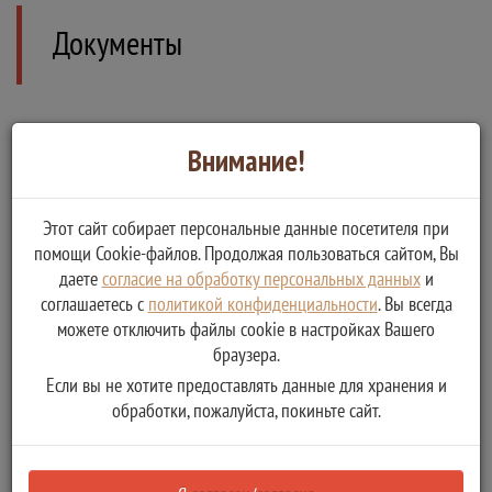
Документы
Внимание!
Дополнительная информация
Этот сайт собирает персональные данные посетителя при
помощи Cookie-файлов. Продолжая пользоваться сайтом, Вы
Сведения о государственной услуге
даете
согласие на обработку персональных данных
и
соглашаетесь с
политикой конфиденциальности
. Вы всегда
можете отключить файлы cookie в настройках Вашего
Отбор осуществляется с использованием государственной
браузера.
интегрированной информационной системы управления
общественными финансами «Электронный бюджет»
Если вы не хотите предоставлять данные для хранения и
обработки, пожалуйста, покиньте сайт.
Реестровый номер услуги:
6900000000208247439
Дата размещения сведений в Региональном реестре