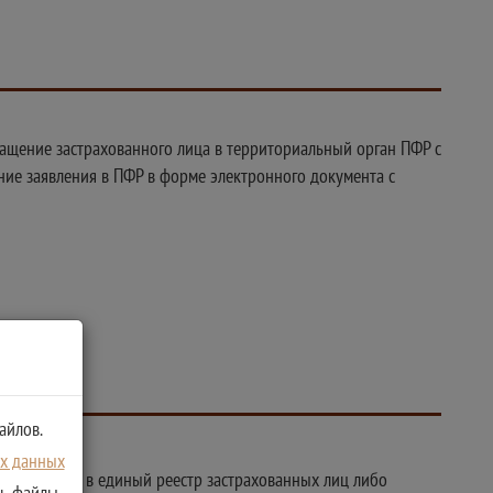
ращение застрахованного лица в территориальный орган ПФР с
ние заявления в ПФР в форме электронного документа с
айлов.
ых данных
м изменений в единый реестр застрахованных лиц либо
ть файлы