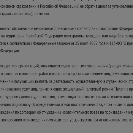
пенсионном страховании в Российской Федерации", не обратившиеся за установле
астрахованные лица), а именно:
раняется обязательное пенсионное страхование в соответствии с настоящим Феде
а территории Российской Федерации иностранные граждане или лица без граждан
в в соответствии с Федеральным законом от 25 июля 2002 года N 115-ФЗ "О пра
 Федерации:
уководители организаций, являющиеся единственными участниками (учредителями)
го являются выполнение работ и оказание услуг (за исключением лиц, обучающихс
учения и получающих выплаты за деятельность, осуществляемую в студенческом от
ли) оказание услуг, лиц, применяющих специальный налоговый режим "Налог на п
 трудовому договору, а также лиц, получающих страховые пенсии в соответствии
здно по договору об осуществлении опеки или попечительства, в том числе по догов
аждения по договорам об отчуждении исключительного права на произведения наук
спользования произведения науки, литературы, искусства (за исключением лиц,