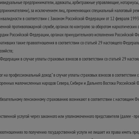
дивидуальные предприниматели, адвокаты, арбитражные управляющие, нотариусы,
принимателями), за исключением лиц, применяющих специальный налоговый режим
 инвалидности в соответствии с Законом Российской Федерации от 12 февраля 199
твенной противопожарной службе, органах по контролю за оборотом наркотических 
ардии Российской Федерации, органах принудительного исполнения Российской Фе
тивших такие правоотношения в соответствии со статьей 29 настоящего Федераль
озяйств;
едерации в случае уплаты страховых взносов в соответствии со статьей 29 наст
на профессиональный доход" в случае уплаты страховых взносов в соответствии с
оренных малочисленных народов Севера, Сибири и Дальнего Востока Российской 
 обязательному пенсионному страхованию возникают в соответствии с настоящим 
ственной услугой через законного или уполномоченного представителя (далее - пре
воотношениях по получению государственной услуги не лишает их права иметь пред