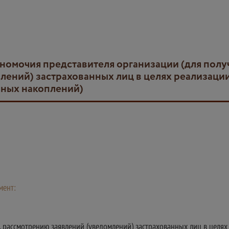
лений) застрахованных лиц в целях реализаци
нных накоплений)
мент:
у, рассмотрению заявлений (уведомлений) застрахованных лиц в цел