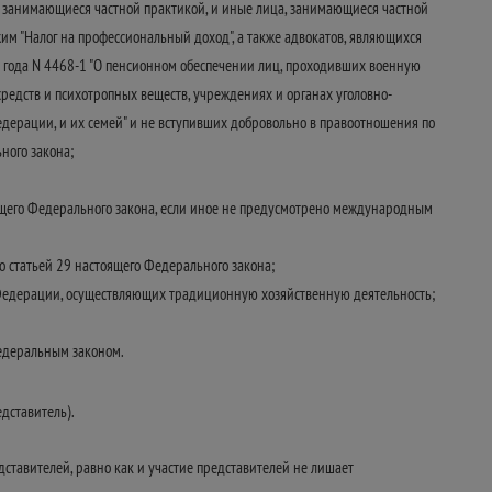
 занимающиеся частной практикой, и иные лица, занимающиеся частной
 "Налог на профессиональный доход", а также адвокатов, являющихся
3 года N 4468-1 "О пенсионном обеспечении лиц, проходивших военную
средств и психотропных веществ, учреждениях и органах уголовно-
дерации, и их семей" и не вступивших добровольно в правоотношения по
ного закона;
оящего Федерального закона, если иное не предусмотрено международным
о статьей 29 настоящего Федерального закона;
Федерации, осуществляющих традиционную хозяйственную деятельность;
Федеральным законом.
дставитель).
ставителей, равно как и участие представителей не лишает