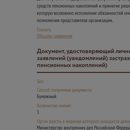
средств пенсионных накоплений и принятие реше
которую возложено исполнение обязанностей опе
полномочия представителя организации.
Скачать
Образец заявления
Документ, удостоверяющий личность представителя (для получения государственной услуги по приему, рассмотрению
заявлений (уведомлений) застра
пенсионных накоплений)
Тип:
Способ получения документа:
Бумажный
Количество копий:
1
Орган власти, в ведении которого находится доку
Министерство внутренних дел Российской Федер