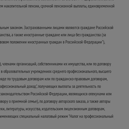
нием накопительной пенсии, срочной пенсионной выплаты, единовременной
ральным законом. Застрахованными лицами являются граждане Российской
ства, а также иностранные граждане или лица без гражданства (за
вовом положении иностранных граждан в Российской Федерации"),
, членами организаций, собственниками их имущества, или по договору
я в образовательных учреждениях среднего профессионального, высшего
ряде по трудовым договорам или по гражданско-правовым договорам,
рофессиональный доход", получающих выплаты за деятельность по
 с законодательством Российской Федерации, являющихся опекунами или
ору о приемной семье), по договору авторского заказа, а также авторы
и, литературы, искусства, издательским лицензионным договорам,
 применяющих специальный налоговый режим "Налог на профессиональный