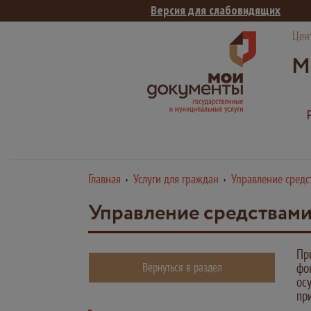
Версия для слабовидящих
Цен
М
Главная
Услуги для граждан
Управление сред
Управление средствам
Пр
Вернуться в раздел
фо
ос
пр