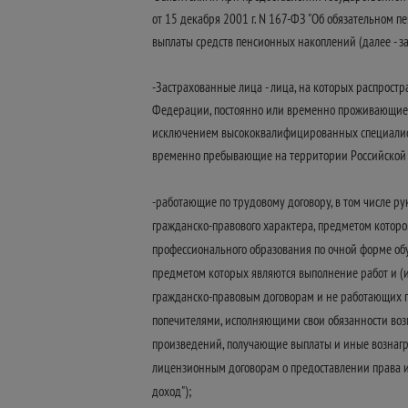
от 15 декабря 2001 г. N 167-ФЗ "Об обязательном 
выплаты средств пенсионных накоплений (далее - з
-Застрахованные лица - лица, на которых распрост
Федерации, постоянно или временно проживающие н
исключением высококвалифицированных специалисто
временно пребывающие на территории Российской
-работающие по трудовому договору, в том числе р
гражданско-правового характера, предметом которо
профессионального образования по очной форме об
предметом которых являются выполнение работ и (и
гражданско-правовым договорам и не работающих по
попечителями, исполняющими свои обязанности возме
произведений, получающие выплаты и иные вознагр
лицензионным договорам о предоставлении права и
доход");