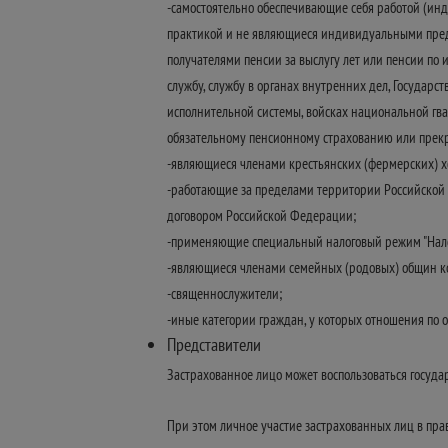
-самостоятельно обеспечивающие себя работой (ин
практикой и не являющиеся индивидуальными пред
получателями пенсии за выслугу лет или пенсии по
службу, службу в органах внутренних дел, Государс
исполнительной системы, войсках национальной гв
обязательному пенсионному страхованию или прекра
-являющиеся членами крестьянских (фермерских) х
-работающие за пределами территории Российской Ф
договором Российской Федерации;
-применяющие специальный налоговый режим "Налог 
-являющиеся членами семейных (родовых) общин к
-священнослужители;
-иные категории граждан, у которых отношения по
Представители
Застрахованное лицо может воспользоваться государ
При этом личное участие застрахованных лиц в пра